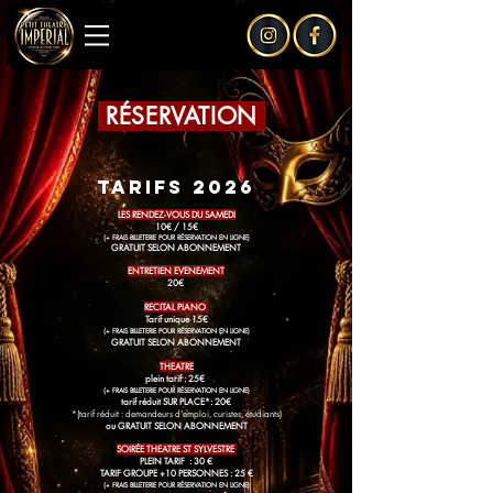
RÉSERVATION
TARIFS 2026
LES RENDEZ-VOUS DU SAMEDI
10€ / 15€
(+ FRAIS BILLETERIE POUR
RÉSERVATION EN LIGNE)
GRATUIT SELON ABONNEMENT
ENTRETIEN EVENEMENT
20€
RECITAL PIANO
Tarif unique 15€
(+ FRAIS BILLETERIE POUR RÉSERVATION EN LIGNE)
GRATUIT SELON ABONNEMENT
THEATRE
plein tarif : 25€
(+ FRAIS BILLETERIE POUR RÉSERVATION EN LIGNE)
tarif réduit SUR PLACE*: 20€
*(tarif réduit : demandeurs d'emploi, curistes, étudiants)
ou GRATUIT SELON ABONNEMENT
SOIRÉE THEATRE ST SYLVESTRE
PLEIN TARIF : 30 €
TARIF GROUPE +10 PERSONNES : 25 €
(+ FRAIS BILLETERIE POUR RÉSERVATION EN LIGNE)