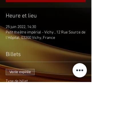
Heure et lieu
25 juin 2022, 14:30
Petit theâtre impérial - Vichy , 12 Rue Source de
l'Hôpital, 03200 Vichy, France
Billets
Vente expirée
Type de billet
THEMAS THEO CURIN
Prix
10,00 €
+0,40 € taxe
+ 0,26 € de frais de billetterie