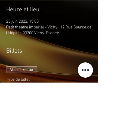
Heure et lieu
23 juin 2022, 15:00
Petit theâtre impérial - Vichy , 12 Rue Source de
l'Hôpital, 03200 Vichy, France
Billets
Vente expirée
Type de billet
THEMAS
Prix
10,00 €
+0,40 € taxe
+ 0,26 € de frais de billetterie