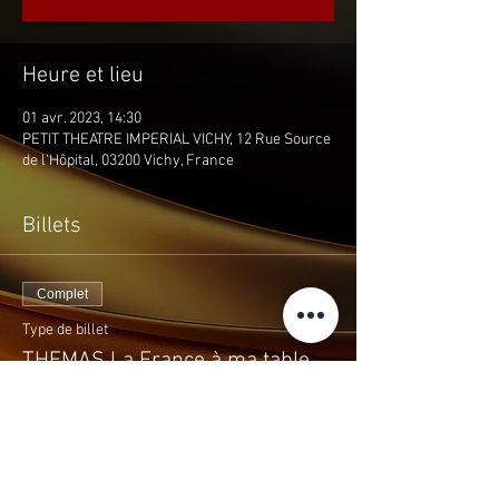
Heure et lieu
01 avr. 2023, 14:30
PETIT THEATRE IMPERIAL VICHY, 12 Rue Source
de l'Hôpital, 03200 Vichy, France
Billets
Complet
Type de billet
THEMAS La France à ma table
Prix
10,00 €
+0,40 € taxe
+ 0,26 € de frais de billetterie