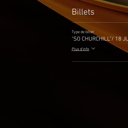
Billets
Type de billet
"SO CHURCHILL"/ 18 J
Plus d'info