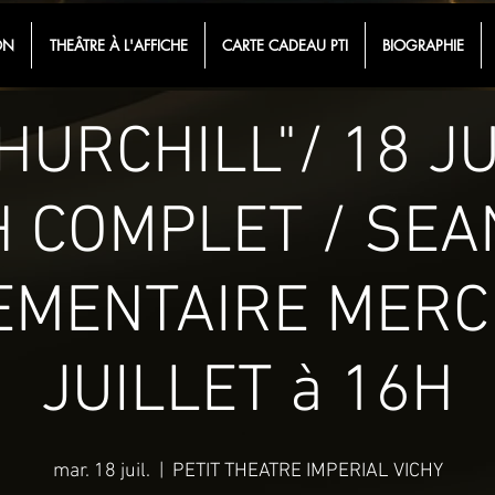
ON
THEÂTRE À L'AFFICHE
CARTE CADEAU PTI
BIOGRAPHIE
HURCHILL"/ 18 J
H COMPLET / SEA
MENTAIRE MERC
JUILLET à 16H
mar. 18 juil.
  |  
PETIT THEATRE IMPERIAL VICHY