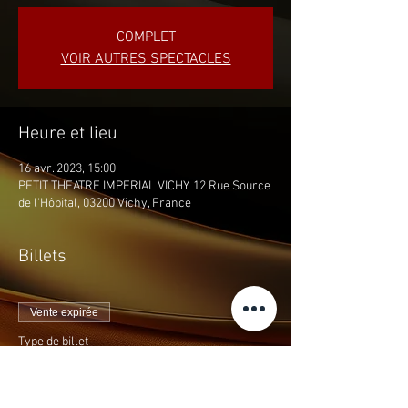
COMPLET
VOIR AUTRES SPECTACLES
Heure et lieu
16 avr. 2023, 15:00
PETIT THEATRE IMPERIAL VICHY, 12 Rue Source
de l'Hôpital, 03200 Vichy, France
Billets
Vente expirée
Type de billet
"RIDEAU" DIM 16 AVRIL à 15H
Plus d'info