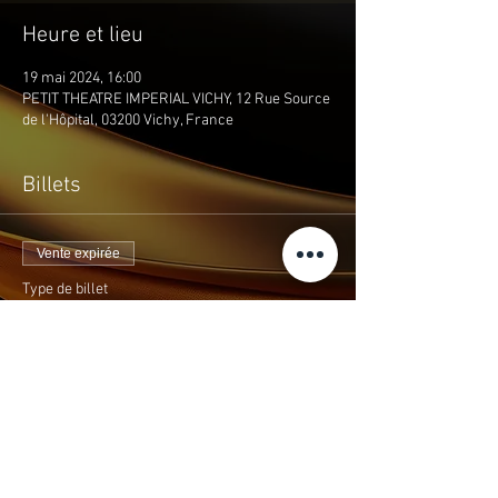
Heure et lieu
19 mai 2024, 16:00
PETIT THEATRE IMPERIAL VICHY, 12 Rue Source
de l'Hôpital, 03200 Vichy, France
Billets
Vente expirée
Type de billet
RECITAL PIANO 19 MAI 16H
Prix
15,00 €
+0,60 € taxe
+ 0,39 € de frais de billetterie