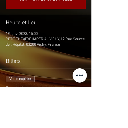
Heure et lieu
19 janv. 2023, 15:00
PETIT THEATRE IMPERIAL VICHY, 12 Rue Source
de l'Hôpital, 03200 Vichy, France
Billets
Vente expirée
Type de billet
RECITAL PIANO
Prix
15,00 €
+0,60 € taxe
+ 0,39 € de frais de billetterie