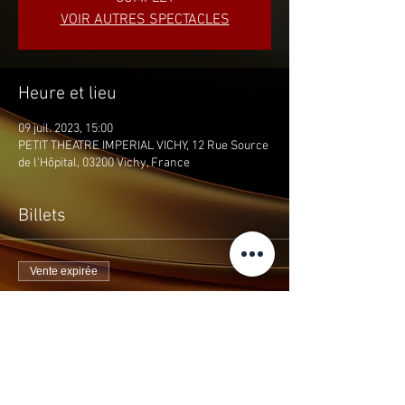
VOIR AUTRES SPECTACLES
Heure et lieu
09 juil. 2023, 15:00
PETIT THEATRE IMPERIAL VICHY, 12 Rue Source
de l'Hôpital, 03200 Vichy, France
Billets
Vente expirée
Type de billet
L'HABIT ...LE KIR 09 JUIL/15h
Prix
25,00 €