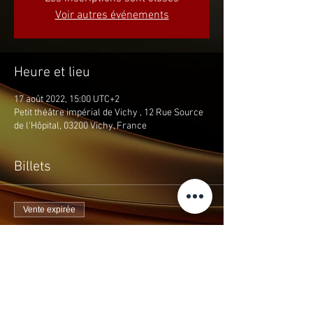
Voir autres événements
Heure et lieu
17 août 2022, 15:00 UTC+2
Petit théâtre impérial de Vichy , 12 Rue Source
de l'Hôpital, 03200 Vichy, France
Billets
Vente expirée
Type de billet
THEMAS LES CASADESUS
Prix
10,00 €