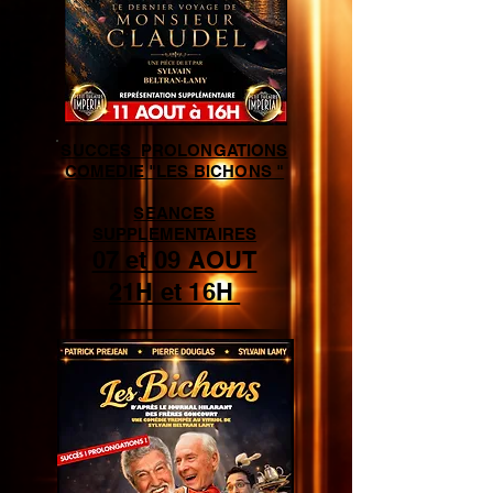
SUCCES
PROLONGATIONS
COMEDIE "LES BICHONS "
SEANCES
SUPPLEMENTAIRES
07 et 09 AOUT
21H et 16H